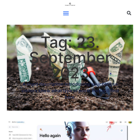
Tag: 23.
September
2023
A short description introducing your blog so
visitors know what type of posts they will find
here.